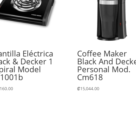
antilla Eléctrica
Coffee Maker
ack & Decker 1
Black And Deck
piral Model
Personal Mod.
b1001b
Cm618
,160.00
₡
15,044.00