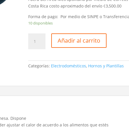
Costa Rica costo aproximado del envío ¢3,500.00
Forma de pago: Por medio de SINPE o Transferenci
10 disponibles
Plantilla
Añadir al carrito
Eléctrica
Premium
1
Espiral
Categorías:
Electrodomésticos
,
Hornos y Plantillas
1000w
Model
Peb105
cantidad
mesa. Dispone
er ajustar el calor de acuerdo a los alimentos que estés