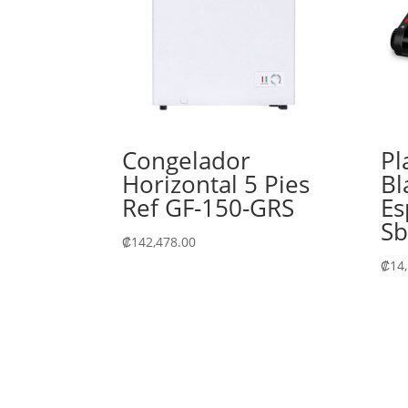
Congelador
Pl
Horizontal 5 Pies
Bl
Ref GF-150-GRS
Es
S
₡
142,478.00
₡
14