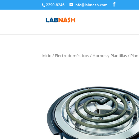
2290-8246
info@labnash.com
Inicio
/
Electrodomésticos
/
Hornos y Plantillas
/ Plan