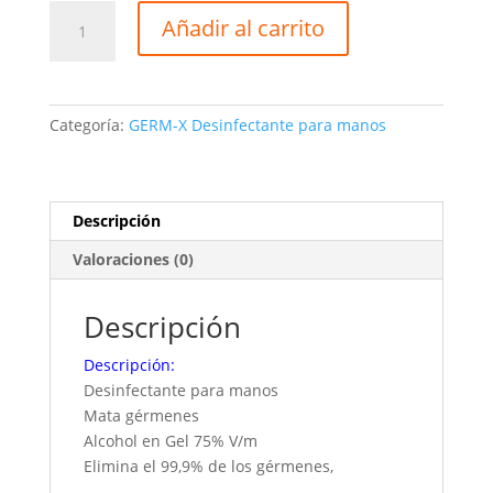
Alcohol
Añadir al carrito
en
Gel
Germ-
X
Categoría:
GERM-X Desinfectante para manos
60
ml
Llaverito
cantidad
Descripción
Valoraciones (0)
Descripción
Descripción:
Desinfectante para manos
Mata gérmenes
Alcohol en Gel 75% V/m
Elimina el 99,9% de los gérmenes,