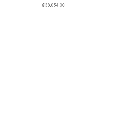
₡
38,054.00