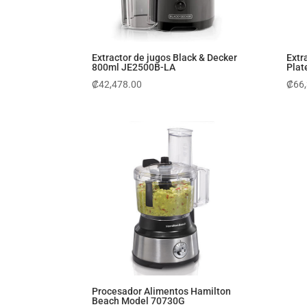
Extractor de jugos Black & Decker
Extr
800ml JE2500B-LA
Pla
₡
42,478.00
₡
66
Procesador Alimentos Hamilton
Beach Model 70730G