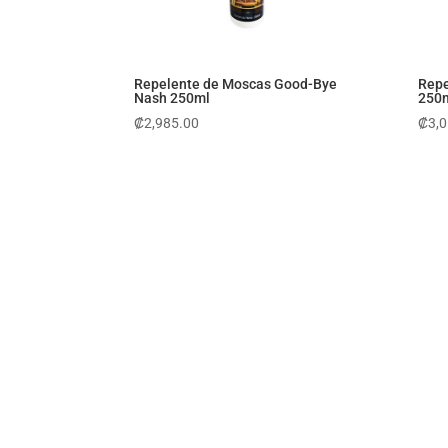
Repelente de Moscas Good-Bye
Repe
Nash 250ml
250
₡
2,985.00
₡
3,