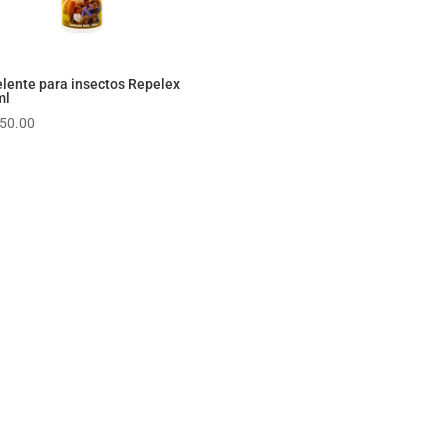
lente para insectos Repelex
ml
050.00