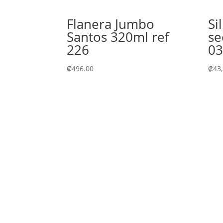
Flanera Jumbo
Si
Santos 320ml ref
se
226
03
₡
496.00
₡
43