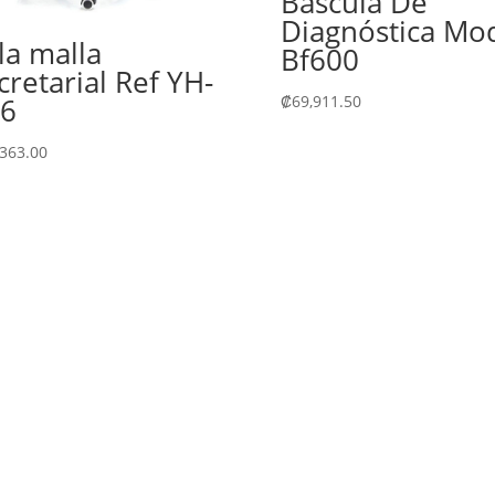
Báscula De
Diagnóstica Mo
lla malla
Bf600
cretarial Ref YH-
₡
69,911.50
6
,363.00