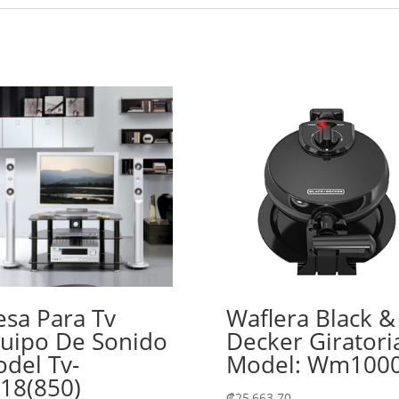
sa Para Tv
Waflera Black &
uipo De Sonido
Decker Giratori
del Tv-
Model: Wm100
18(850)
₡
25,663.70