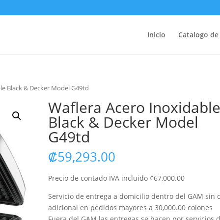
Inicio
Catalogo de
ble Black & Decker Model G49td
Waflera Acero Inoxidabl
Black & Decker Model
G49td
₡
59,293.00
Precio de contado IVA incluido ¢67,000.00
Servicio de entrega a domicilio dentro del GAM sin 
adicional en pedidos mayores a 30,000.00 colones
Fuera del GAM las entregas se hacen por servicios 