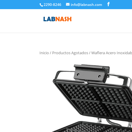
2290-8246
info@labnash.com
Inicio
/
Productos Agotados
/ Waflera Acero Inoxida