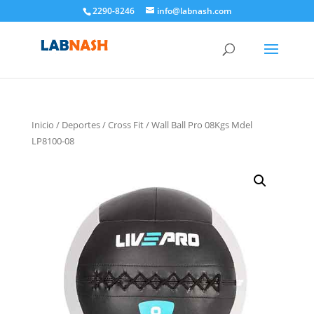
2290-8246
info@labnash.com
Inicio
/
Deportes
/
Cross Fit
/ Wall Ball Pro 08Kgs Mdel
LP8100-08