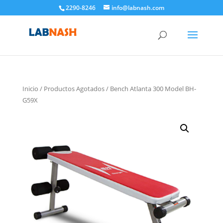
2290-8246
info@labnash.com
Inicio
/
Productos Agotados
/ Bench Atlanta 300 Model BH-
G59X