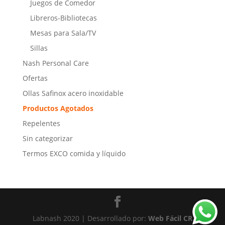
Juegos de Comedor
Libreros-Bibliotecas
Mesas para Sala/TV
Sillas
Nash Personal Care
Ofertas
Ollas Safinox acero inoxidable
Productos Agotados
Repelentes
Sin categorizar
Termos EXCO comida y líquido
Labnash 2020 | Desarrollado por:
Web Fácil CR