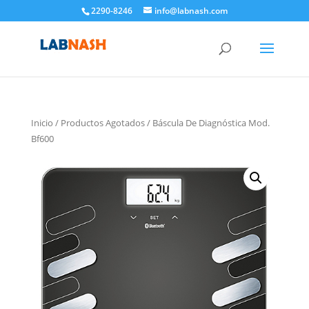
2290-8246
info@labnash.com
Inicio
/
Productos Agotados
/ Báscula De Diagnóstica Mod.
Bf600