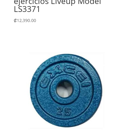
ejercicios Liveup Model
LS3371
₡
12,390.00