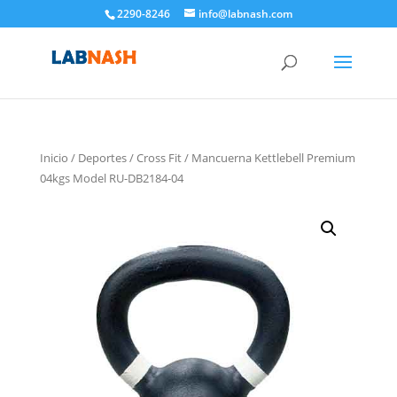
2290-8246
info@labnash.com
Inicio
/
Deportes
/
Cross Fit
/ Mancuerna Kettlebell Premium
04kgs Model RU-DB2184-04