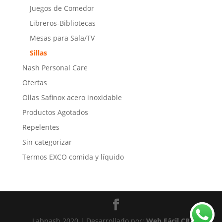
Juegos de Comedor
Libreros-Bibliotecas
Mesas para Sala/TV
Sillas
Nash Personal Care
Ofertas
Ollas Safinox acero inoxidable
Productos Agotados
Repelentes
Sin categorizar
Termos EXCO comida y líquido
Labnash 2020 | Desarrollado por:
Web Fácil CR