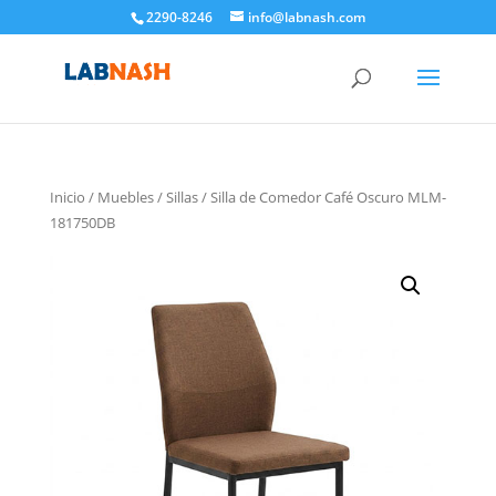
2290-8246
info@labnash.com
Inicio
/
Muebles
/
Sillas
/ Silla de Comedor Café Oscuro MLM-
181750DB