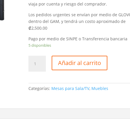
viaja por cuenta y riesgo del comprador.
Los pedidos urgentes se envían por medio de GLOV
dentro del GAM, y tendrá un costo aproximado de
₡2,500.00
Pago por medio de SINPE o Transferencia bancaria
5 disponibles
Mesita
Añadir al carrito
de
vidrio
redonda
Ref
Categorías:
Mesas para Sala/TV
,
Muebles
CT-
706PB
cantidad