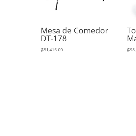
Mesa de Comedor
To
DT-178
Ma
₡
81,416.00
₡
98