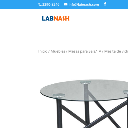
2290-8246
info@labnash.com
Inicio
/
Muebles
/
Mesas para Sala/TV
/ Mesita de vid